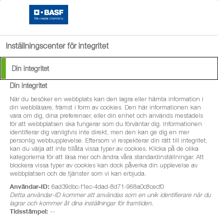
search
menu
Inställningscenter för integritet
Din integritet
Din integritet
®
Revystar
XL
När du besöker en webbplats kan den lagra eller hämta information i
din webbläsare, främst i form av cookies. Den här informationen kan
vara om dig, dina preferenser, eller din enhet och används mestadels
Revystar XL är ett effektivt svampmedel i
för att webbplatsen ska fungerar som du förväntar dig. Informationen
identifierar dig vanligtvis inte direkt, men den kan ge dig en mer
stråsäd. Mycket effektivt mot den mest
personlig webbupplevelse. Eftersom vi respekterar din rätt till integritet,
kan du välja att inte tillåta vissa typer av cookies. Klicka på de olika
betydelsefulla sjukdomen i vete, Septoria
kategorierna för att läsa mer och ändra våra standardinställningar. Att
tritici
blockera vissa typer av cookies kan dock påverka din upplevelse av
webbplatsen och de tjänster som vi kan erbjuda.
Användar-ID:
6ad39dbc-f1ec-4dad-8d71-968a0c8cecf0
Detta användar-ID kommer att användas som en unik identifierare när du
lagrar och kommer åt dina inställningar för framtiden.
Tidsstämpel:
--