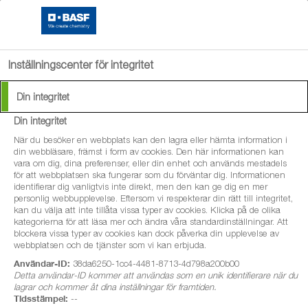
search
menu
Inställningscenter för integritet
Din integritet
Din integritet
Kinto Plus
När du besöker en webbplats kan den lagra eller hämta information i
din webbläsare, främst i form av cookies. Den här informationen kan
vara om dig, dina preferenser, eller din enhet och används mestadels
Nytt betningsmedel i stråsäd med Xemium
för att webbplatsen ska fungerar som du förväntar dig. Informationen
identifierar dig vanligtvis inte direkt, men den kan ge dig en mer
personlig webbupplevelse. Eftersom vi respekterar din rätt till integritet,
kan du välja att inte tillåta vissa typer av cookies. Klicka på de olika
kategorierna för att läsa mer och ändra våra standardinställningar. Att
blockera vissa typer av cookies kan dock påverka din upplevelse av
webbplatsen och de tjänster som vi kan erbjuda.
Användar-ID:
38da6250-1cc4-4481-8713-4d798a200b00
Detta användar-ID kommer att användas som en unik identifierare när du
lagrar och kommer åt dina inställningar för framtiden.
Tidsstämpel:
--