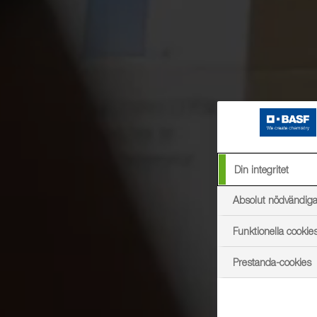
Din integritet
Absolut nödvändiga
Funktionella cookie
Prestanda-cookies