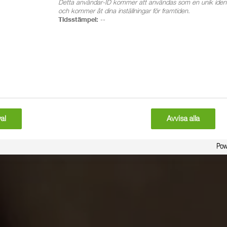
Detta användar-ID kommer att användas som en unik identif
och kommer åt dina inställningar för framtiden.
Tidsstämpel:
--
al
Avvisa alla