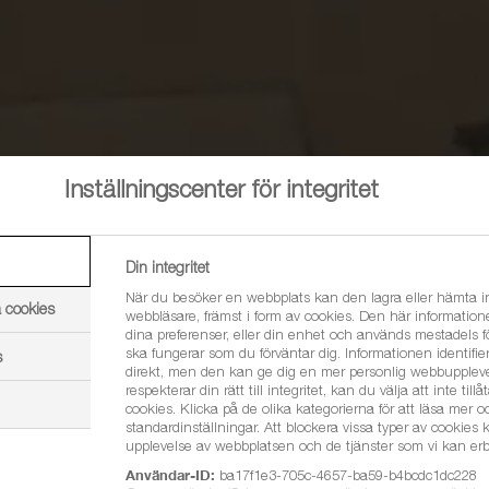
Inställningscenter för integritet
Din integritet
När du besöker en webbplats kan den lagra eller hämta in
 cookies
webbläsare, främst i form av cookies. Den här informatio
dina preferenser, eller din enhet och används mestadels f
ska fungerar som du förväntar dig. Informationen identifiera
s
direkt, men den kan ge dig en mer personlig webbuppleve
respekterar din rätt till integritet, kan du välja att inte tillå
cookies. Klicka på de olika kategorierna för att läsa mer 
standardinställningar. Att blockera vissa typer av cookies
upplevelse av webbplatsen och de tjänster som vi kan erb
Användar-ID:
ba17f1e3-705c-4657-ba59-b4bcdc1dc228