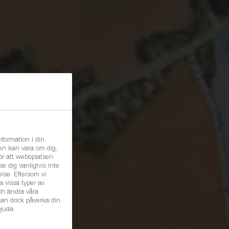
formation i din
nen kan vara om dig,
ör att webbplatsen
r dig vanligtvis inte
lse. Eftersom vi
ta vissa typer av
och ändra våra
 kan dock påverka din
juda.