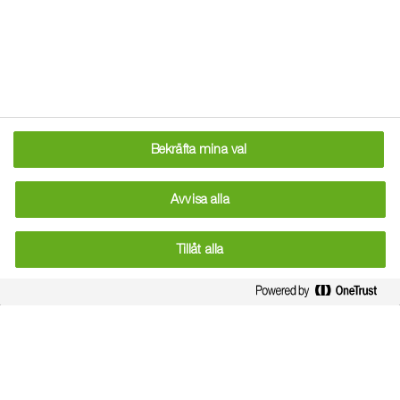
Han är med i Follow a Farmer för att han älskar att fördjupa
sig i saker. "Det är en drivkraft för mig i alla möjliga
sammanhang i livet – och jag vill gärna dela med mig av
mina erfarenheter, så att andra bönder kan få glädje av
det", säger han vidare.
Bekräfta mina val
Avvisa alla
Tillåt alla
Företaget