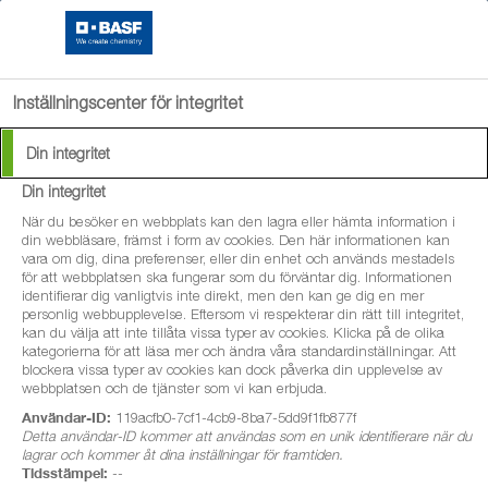
search
menu
Inställningscenter för integritet
Din integritet
Din integritet
När du besöker en webbplats kan den lagra eller hämta information i
din webbläsare, främst i form av cookies. Den här informationen kan
vara om dig, dina preferenser, eller din enhet och används mestadels
för att webbplatsen ska fungerar som du förväntar dig. Informationen
identifierar dig vanligtvis inte direkt, men den kan ge dig en mer
personlig webbupplevelse. Eftersom vi respekterar din rätt till integritet,
kan du välja att inte tillåta vissa typer av cookies. Klicka på de olika
kategorierna för att läsa mer och ändra våra standardinställningar. Att
blockera vissa typer av cookies kan dock påverka din upplevelse av
webbplatsen och de tjänster som vi kan erbjuda.
Användar-ID:
119acfb0-7cf1-4cb9-8ba7-5dd9f1fb877f
Detta användar-ID kommer att användas som en unik identifierare när du
lagrar och kommer åt dina inställningar för framtiden.
Tidsstämpel:
--