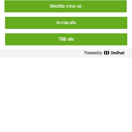
det kan vara att vara lantbrukare. Han vill visa att bönder
Bekräfta mina val
bedriver jordbruk på ett genomtänkt sätt, tar väl hand om
djuren och tänker på naturen. Han förklarar att det inte
Avvisa alla
bara handlar om ekonomi utan att det finns mycket som är
tillfredsställande med att ha en gård och att lokalsamhället
Tillåt alla
och lantbrukarna är ömsesidigt beroende av varandra. "Det
skulle vara bra med mer öppenhet", säger Heine
Kjeldgaard. "En modern bonde jobbar inte 24 timmar om
dygnet och är inte smutsig hela tiden. Han eller hon är en
professionell företagsledare", berättar Heine.