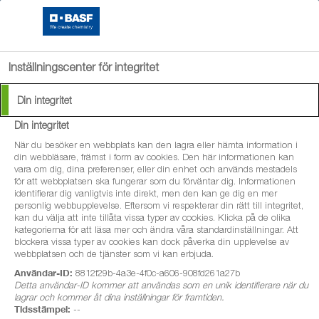
search
menu
Inställningscenter för integritet
Din integritet
Din integritet
När du besöker en webbplats kan den lagra eller hämta information i
din webbläsare, främst i form av cookies. Den här informationen kan
vara om dig, dina preferenser, eller din enhet och används mestadels
för att webbplatsen ska fungerar som du förväntar dig. Informationen
identifierar dig vanligtvis inte direkt, men den kan ge dig en mer
personlig webbupplevelse. Eftersom vi respekterar din rätt till integritet,
kan du välja att inte tillåta vissa typer av cookies. Klicka på de olika
kategorierna för att läsa mer och ändra våra standardinställningar. Att
blockera vissa typer av cookies kan dock påverka din upplevelse av
webbplatsen och de tjänster som vi kan erbjuda.
Användar-ID:
8812f29b-4a3e-4f0c-a606-908fd261a27b
Detta användar-ID kommer att användas som en unik identifierare när du
lagrar och kommer åt dina inställningar för framtiden.
Tidsstämpel:
--